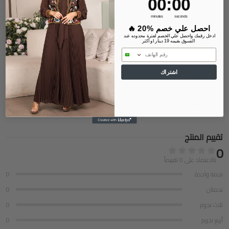
00
:
00
القياس
XL, M, L, 2XL
minutes
seconds
🔥 20% احصل علي خصم
ادخل رقمك واحصل علي الخصم لفترة محدوده عند
الأكمام
مكشوف الكتفين
التسوق بقيمه 19 دينار او اكثر
رقم الهاتف
المناسبة
متعدد المناسبات
اشتراك
التصميم
ياقة قميص
تقييم المنتج
0
بالاعتماد على 0 تقييماً
نجمة واحدة
0
نجمتان
0
ثلاث نجوم
0
أربع نجوم
0