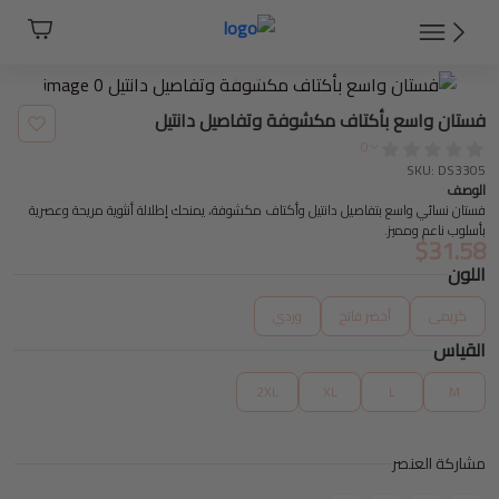
فستان واسع بأكتاف مكشوفة وتفاصيل دانتيل
0
SKU: DS3305
الوصف
فستان نسائي واسع بتفاصيل دانتيل وأكتاف مكشوفة، يمنحك إطلالة أنثوية مريحة وعصرية
بأسلوب ناعم ومميز.
$
31.58
اللون
كريمى
أخضر فاتح
وردي
القياس
2XL
XL
L
M
مشاركة العنصر