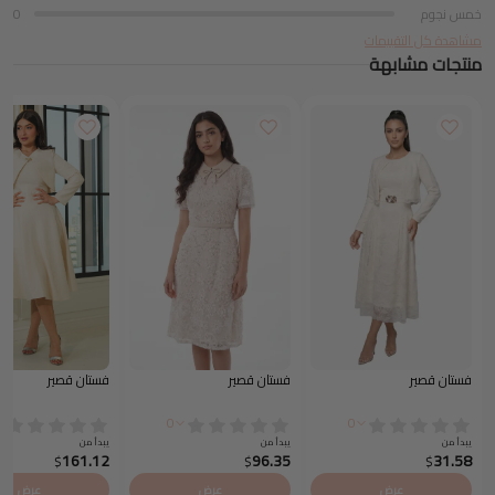
خمس نجوم
0
مشاهدة كل التقييمات
منتجات مشابهة
فستان قصير
فستان قصير
فستان قصير
0
0
يبدأ من
يبدأ من
يبدأ من
161.12
96.35
31.58
$
$
$
عرض
عرض
عرض