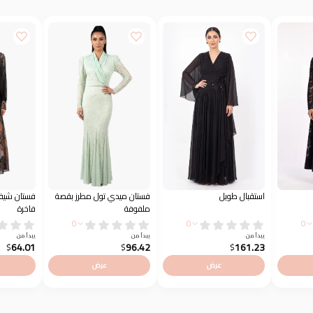
استقبال طويل
فستان ميدي تول مطرز بقصة
فستان شيف
ملفوفة
فاخرة
0
0
0
يبدأ من
يبدأ من
يبدأ من
64.01
96.42
161.23
$
$
$
عرض
عرض