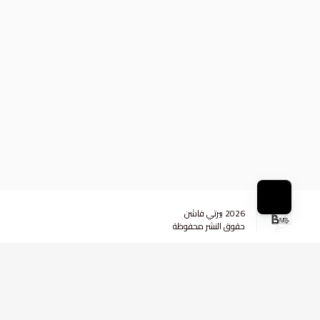
2026
بيرتي فاشن
حقوق النشر محفوظة
وسائل التواصل الاجتماعي
+96599984290
+96599984290