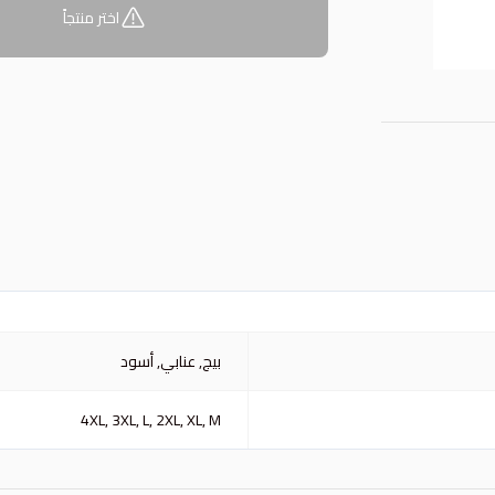
اختر منتجاً
بيج, عنابي, أسود
4XL, 3XL, L, 2XL, XL, M