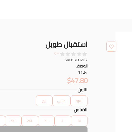
استقبال طويل
0
SKU: RL0207
الوصف
1124
$
47.80
اللون
أسود
عنابي
بيج
القياس
3XL
2XL
XL
L
M