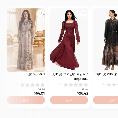
ون ماكسي بطبعات
فستان استقبال ماكسي دانتيل
استقبال طويل
فس
بياقة مربعة
ود
0
0
0
يبدأ من
يبدأ من
يب
2
64.01
96.42
$
$
عرض
عرض
عرض