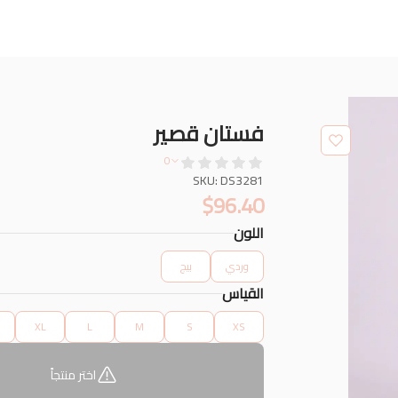
فستان قصير
0
SKU: DS3281
$
96.40
اللون
وردي
بيج
القياس
XL
L
M
S
XS
اختر منتجاً