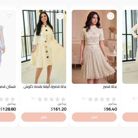
بدلة قصير
بدلة قصيرة أنيقة بقصة كلوش
فستان قصير
0
0
0
يبدأ من
يبدأ من
يبدأ من
128.80
161.20
96.40
$
$
$
عرض
عرض