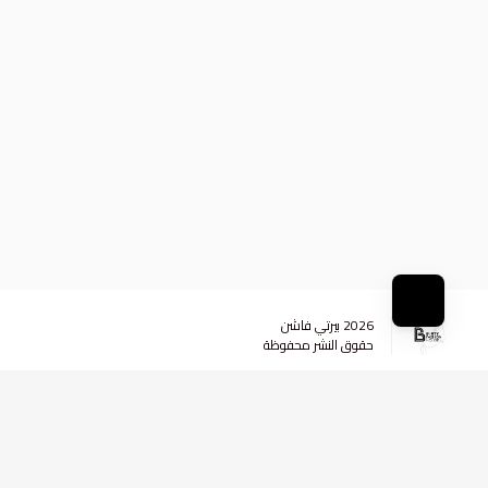
2026
بيرتي فاشن
حقوق النشر محفوظة
وسائل التواصل الاجتماعي
+96599984290
+96599984290