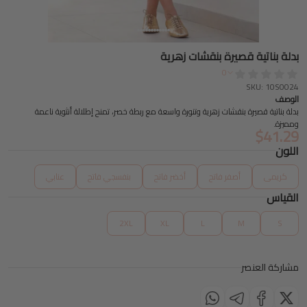
بدلة بناتية قصيرة بنقشات زهرية
0
SKU: 10S0024
الوصف
بدلة بناتية قصيرة بنقشات زهرية وتنورة واسعة مع ربطة خصر، تمنح إطلالة أنثوية ناعمة
ومميزة.
$
41.29
اللون
كريمى
أصفر فاتح
أخضر فاتح
بنفسجي فاتح
عنابي
القياس
2XL
XL
L
M
S
مشاركة العنصر