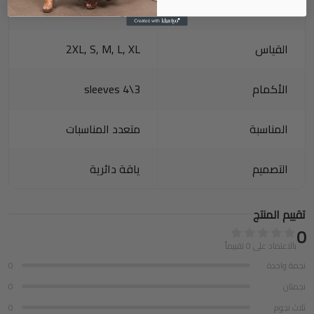
فاتح
القياس
2XL, S, M, L, XL
الأكمام
3\4 sleeves
المناسبة
متعدد المناسبات
التصميم
ياقة دائرية
تقييم المنتج
0
بالاعتماد على 0 تقييماً
نجمة واحدة
0
نجمتان
0
ثلاث نجوم
0