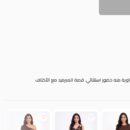
وية منه حضور استثنائي. قصة الميرميد مع الأكتاف