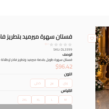
فستان سهرة ميرميد بتطريز ف
0
SKU: DL3399
الوصف
فستان سهرة طويل بقصة ميرميد وتطريز فاخر لإطلالة 
$
96.42
اللون
زيتي
بيج
كحلي
القياس
2XL
XL
L
M