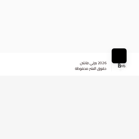
2026
بيرتي فاشن
حقوق النشر محفوظة
وسائل التواصل الاجتماعي
+96599984290
+96599984290