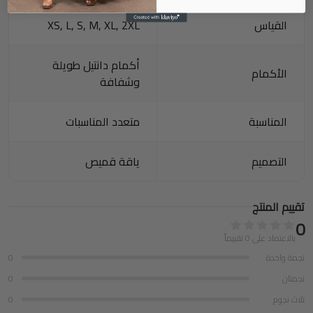
القياس
XS, L, S, M, XL, 2XL
أكمام دانتيل طويلة
الأكمام
وشفافة
المناسبة
متعدد المناسبات
التصميم
ياقة قميص
تقييم المنتج
0
بالاعتماد على 0 تقييماً
نجمة واحدة
0
نجمتان
0
ثلاث نجوم
0