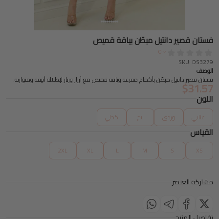
فستان قصير دانتيل مبطّن بياقة قميص
0
SKU: DS3279
الوصف
فستان قصير دانتيل مبطّن بأكمام مفرغة وياقة قميص مع أزرار وزنار لإطلالة أنيقة ومتوازنة.
$
31.57
اللون
عنابي
وردي
بيج
كحلي
القياس
2XL
XL
L
M
S
XS
مشاركة العنصر
تفاصيل المنتج