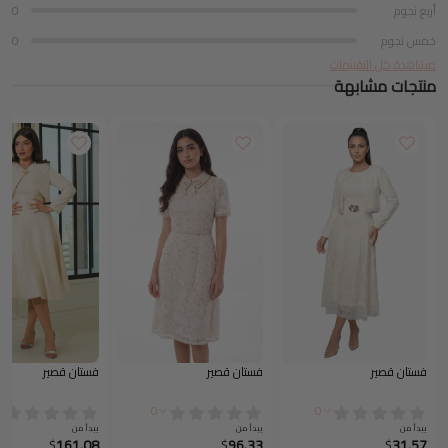
أربع نجوم
0
خمس نجوم
0
مشاهدة كل التقييمات
منتجات مشابهة
فستان قصير
فستان قصير
فستان قصير
0
0
يبدأ من
يبدأ من
يبدأ من
161.08
96.33
31.57
$
$
$